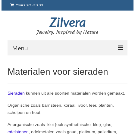
Your Cart
-
€
0.00
Zilvera
Jewelry, inspired by Nature
Menu
Home
Materialen voor sieraden
Winkel
Blog
Sieraden
kunnen uit alle soorten materialen worden gemaakt.
Mijn sieraden
Organische zoals barnsteen, koraal, ivoor, leer, planten,
schelpen en hout.
Armbanden
Anorganische zoals: klei (ook synthethische klei), glas,
Broches
edelstenen
, edelmetalen zoals goud, platinum, palladium,