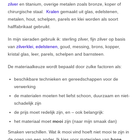
Katten sieraden
zilver
en titanium, overige metalen zoals bronze, koper of
chirurgische staal.
Kralen
gemaakt uit glas, edelstenen,
Oorbellen
metalen, hout, schelpen, parels en klei worden als soort
halffabrikaat gebruikt.
Hangers en halskettingen
In mijn sieraden gebruik ik: sterling zilver, fijn zilver op basis
Ringen
van
zilverklei,
edelstenen
,
goud, messing, brons, kopper,
kristal glas, leer, parels, schelpen and barnsteen.
Zee sieraden
De materiaalkeuze wordt bepaald door zulke factoren als:
Sets
beschikbare technieken en gereedschappen voor de
Materialen
verwerking
Zilver
de materialen moeten het liefst schoon, duurzaam en niet-
schadelijk
zijn
Zilvergehalte
de prijs moet redelijk zijn, en – ook belangrijk:
PMC zilver
het materiaal moet
mooi
zijn (naar mijn smaak dan)
Zilverklei verwerken
Smaken verschillen. Wat ik mooi vind hoeft niet mooi te zijn in
de ogen van een ander. Ik kies voor materialen van
hoge