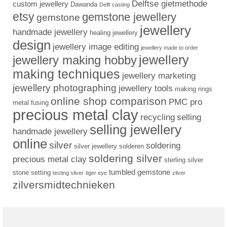
Delftse gietmethode
custom jewellery
Dawanda
Delft casting
etsy
gemstone jewellery
gemstone
jewellery
handmade jewellery
healing jewellery
design
jewellery image editing
jewellery made to order
jewellery
jewellery making hobby
making techniques
jewellery marketing
jewellery photographing
jewellery tools
making rings
online shop comparison
PMC pro
metal fusing
precious metal clay
recycling
selling
selling jewellery
handmade jewellery
online
silver
soldering
silver jewellery
solderen
soldering silver
precious metal clay
sterling silver
tumbled gemstone
stone setting
testing silver
tiger eye
zilver
zilversmidtechnieken