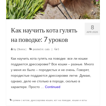
Сat jewellery
Earrings
Pendants and necklaces
8
Как научить кота гулять
Rings
APR 2020
на поводке: 7 уроков
Sea jewellery
by
Zilvera
|
posted in:
cats
|
0
Sets
Как научить кота гулять на поводке: все ли кошки
Materials
поддаются дрессировке? Все кошки – разные. Много
у меня их было – породистых и не очень. Говорят,
Silver
породистые поддаются дрессировке легче. Думаю,
Silver purity
однако, дело не столько в породе, сколько в
характере. Просто …
Continued
PMC silver
PMC processing
гуляем с котом
,
дрессировка кошек
,
кот на поводке
,
кошки и коты