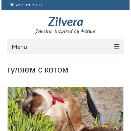
Your Cart
-
€
0.00
Zilvera
Jewelry, inspired by Nature
Menu
Home
гуляем с котом
Shop
Blog
Gallery
Bracelets
Brooches and pins