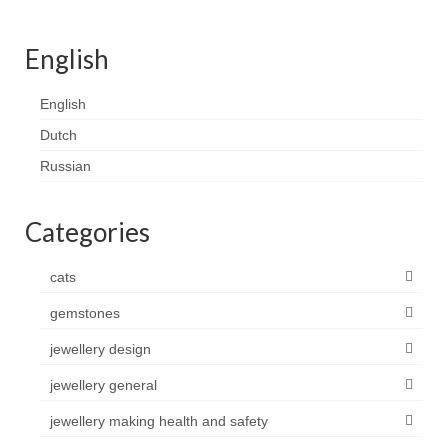
Contact
English
FAQ
Return form
English
Dutch
Russian
Categories
cats
gemstones
jewellery design
jewellery general
jewellery making health and safety