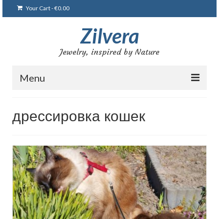
Your Cart
-
€
0.00
Zilvera
Jewelry, inspired by Nature
Menu
Home
дрессировка кошек
Shop
Blog
Gallery
Bracelets
Brooches and pins