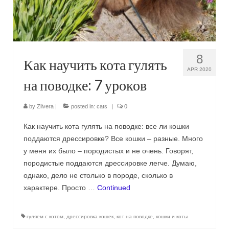
Сat jewellery
Earrings
Pendants and necklaces
8
Как научить кота гулять
Rings
APR 2020
на поводке: 7 уроков
Sea jewellery
by
Zilvera
|
posted in:
cats
|
0
Sets
Как научить кота гулять на поводке: все ли кошки
Materials
поддаются дрессировке? Все кошки – разные. Много
у меня их было – породистых и не очень. Говорят,
Silver
породистые поддаются дрессировке легче. Думаю,
Silver purity
однако, дело не столько в породе, сколько в
характере. Просто …
Continued
PMC silver
PMC processing
гуляем с котом
,
дрессировка кошек
,
кот на поводке
,
кошки и коты