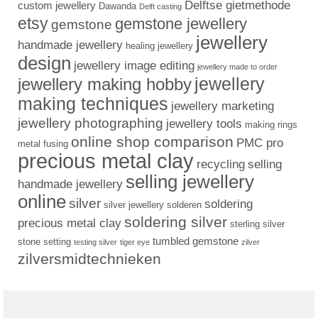
Delftse gietmethode
custom jewellery
Dawanda
Delft casting
etsy
gemstone jewellery
gemstone
jewellery
handmade jewellery
healing jewellery
design
jewellery image editing
jewellery made to order
jewellery
jewellery making hobby
making techniques
jewellery marketing
jewellery photographing
jewellery tools
making rings
online shop comparison
PMC pro
metal fusing
precious metal clay
recycling
selling
selling jewellery
handmade jewellery
online
silver
soldering
silver jewellery
solderen
soldering silver
precious metal clay
sterling silver
tumbled gemstone
stone setting
testing silver
tiger eye
zilver
zilversmidtechnieken