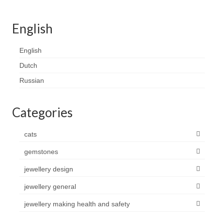
Contact
English
FAQ
Return form
English
Dutch
Russian
Categories
cats
gemstones
jewellery design
jewellery general
jewellery making health and safety